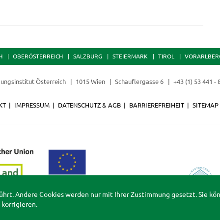
H
OBERÖSTERREICH
SALZBURG
STEIERMARK
TIROL
VORARLBER
dungsinstitut Österreich
1015 Wien
Schauflergasse 6
+43 (1) 53 441 -
KT
IMPRESSUM
DATENSCHUTZ & AGB
BARRIEREFREIHEIT
SITEMAP
ührt. Andere Cookies werden nur mit Ihrer Zustimmung gesetzt. Sie kö
korrigieren.