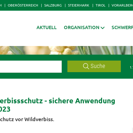
H
OBERÖSTERREICH
SALZBURG
STEIERMARK
TIROL
VORARLBER
AKTUELL
ORGANISATION
SCHWER
Suche
1.
rbissschutz - sichere Anwendung
2023
chutz vor Wildverbiss.