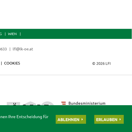
G
WIEN
 8633
lfi@lk-oe.at
COOKIES
© 2026 LFI
nnen Ihre Entscheidung für
ABLEHNEN
ERLAUBEN