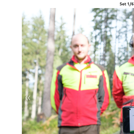
Set
1
/
6
«